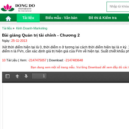
Tài liệu
Biểu mẫu - Văn bản
Đề thi & Kiểm tra
Tài liệu
»
Kinh Doanh-Marketing
Bài giảng Quản trị tài chính - Chương 2
Ngày:
25-11-2013
Xét thời điểm hiện tại là 0, thời điểm n ở tương lai cách thời điểm hiện tại là n kỳ. 
điểm n là FVn, cần xác định giá trị hiện giá của FVn về hiện tại. Suất chiết khấu 
10
Tài Liệu | Xem:
-2147475057
| Download:
-2147483648
Bạn đang xem một số trang mẫu. Vui lòng Download để xem đầy đủ các tra
Toggle
Previous
Next
Sidebar