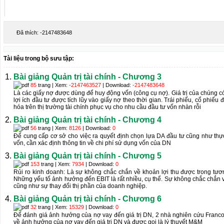
Đã thích:
-2147483648
Tài liệu trong bộ sưu tập:
Bài giảng Quản trị tài chính - Chương 3
85
trang | Xem:
-2147463527
| Download:
-2147483648
Là các giấy nợ được dùng để huy động vốn (công cụ nợ). Giá trị của chúng c
lợi ích đầu tư được tích lũy vào giấy nợ theo thời gian. Trái phiếu, cổ phiếu đ
hóa trên thị trường tài chính phục vụ cho nhu cầu đầu tư vốn nhàn rỗi
Bài giảng Quản trị tài chính - Chương 4
56
trang | Xem:
8126
| Download:
0
Để cung cấp cơ sở cho việc ra quyết định chọn lựa DA đầu tư cũng như thự
vốn, cần xác định thông tin về chi phí sử dụng vốn của DN
Bài giảng Quản trị tài chính - Chương 5
153
trang | Xem:
7934
| Download:
0
Rủi ro kinh doanh: Là sự không chắc chắn về khoản lợi thu được trong tương
Những yếu tố ảnh hưởng đến EBIT là rất nhiều, cụ thể. Sự không chắc chắn 
cũng như sự thay đổi thị phần của doanh nghiệp.
Bài giảng Quản trị tài chính - Chương 6
32
trang | Xem:
15329
| Download:
0
Để đánh giá ảnh hưởng của nợ vay đến giá trị DN, 2 nhà nghiên cứu Franco 
về ảnh hưởng của nợ vay đến giá trị DN và được gọi là lý thuyết M&M