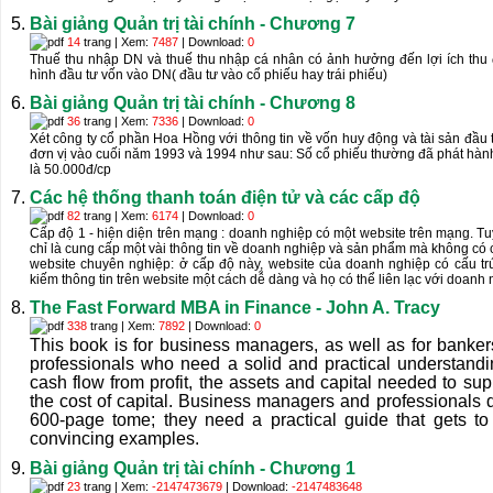
Bài giảng Quản trị tài chính - Chương 7
14
trang | Xem:
7487
| Download:
0
Thuế thu nhập DN và thuế thu nhập cá nhân có ảnh hưởng đến lợi ích thu 
hình đầu tư vốn vào DN( đầu tư vào cổ phiếu hay trái phiếu)
Bài giảng Quản trị tài chính - Chương 8
36
trang | Xem:
7336
| Download:
0
Xét công ty cổ phần Hoa Hồng với thông tin về vốn huy động và tài sản đầu
đơn vị vào cuối năm 1993 và 1994 như sau: Số cổ phiếu thường đã phát hành l
là 50.000đ/cp
Các hệ thống thanh toán điện tử và các cấp độ
82
trang | Xem:
6174
| Download:
0
Cấp độ 1 - hiện diện trên mạng : doanh nghiệp có một website trên mạng. Tu
chỉ là cung cấp một vài thông tin về doanh nghiệp và sản phẩm mà không có
website chuyên nghiệp: ở cấp độ này, website của doanh nghiệp có cấu trú
kiếm thông tin trên website một cách dễ dàng và họ có thể liên lạc với doanh 
The Fast Forward MBA in Finance - John A. Tracy
338
trang | Xem:
7892
| Download:
0
This book is for business managers, as well as for bankers
professionals who need a solid and practical understandi
cash flow from profit, the assets and capital needed to sup
the cost of capital. Business managers and professionals 
600-page tome; they need a practical guide that gets to 
convincing examples.
Bài giảng Quản trị tài chính - Chương 1
23
trang | Xem:
-2147473679
| Download:
-2147483648