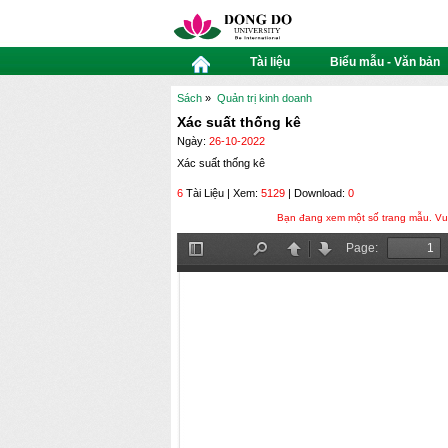
Tài liệu
Biểu mẫu - Văn bản
Sách
»
Quản trị kinh doanh
Xác suất thống kê
Ngày:
26-10-2022
Xác suất thống kê
6
Tài Liệu | Xem:
5129
| Download:
0
Bạn đang xem một số trang mẫu. Vui 
Page:
Toggle
Find
Previous
Next
Sidebar