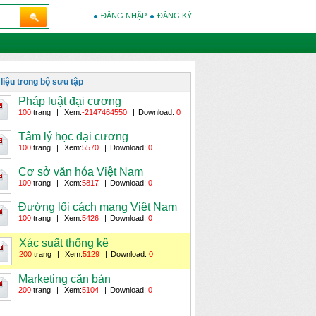
ĐĂNG NHẬP
ĐĂNG KÝ
 liệu trong bộ sưu tập
Pháp luật đại cương
100
trang
|
Xem:
-2147464550
|
Download:
0
Tâm lý học đại cương
100
trang
|
Xem:
5570
|
Download:
0
Cơ sở văn hóa Việt Nam
100
trang
|
Xem:
5817
|
Download:
0
Đường lối cách mạng Việt Nam
100
trang
|
Xem:
5426
|
Download:
0
Xác suất thống kê
200
trang
|
Xem:
5129
|
Download:
0
Marketing căn bản
200
trang
|
Xem:
5104
|
Download:
0