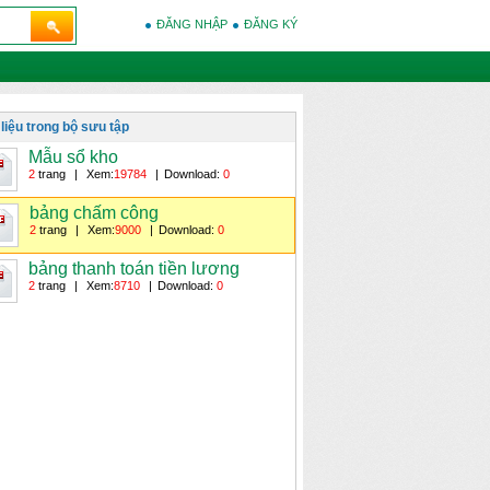
ĐĂNG NHẬP
ĐĂNG KÝ
 liệu trong bộ sưu tập
Mẫu sổ kho
2
trang
|
Xem:
19784
|
Download:
0
bảng chấm công
2
trang
|
Xem:
9000
|
Download:
0
bảng thanh toán tiền lương
2
trang
|
Xem:
8710
|
Download:
0