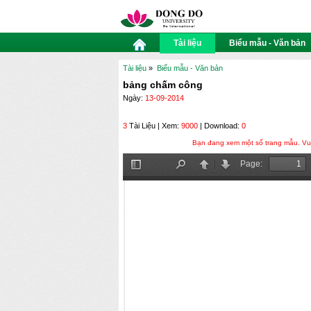
Tài liệu
Biểu mẫu - Văn bản
Tài liệu
»
Biểu mẫu - Văn bản
bảng chấm công
Ngày:
13-09-2014
3
Tài Liệu | Xem:
9000
| Download:
0
Bạn đang xem một số trang mẫu. Vui 
Page:
Toggle
Find
Previous
Next
Sidebar