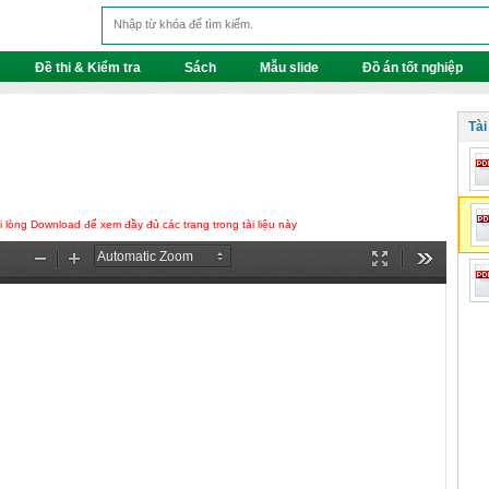
Đề thi & Kiểm tra
Sách
Mẫu slide
Đồ án tốt nghiệp
Tài
lòng Download để xem đầy đủ các trang trong tài liệu này
Zoom
Zoom
Presentation
Tools
Out
In
Mode